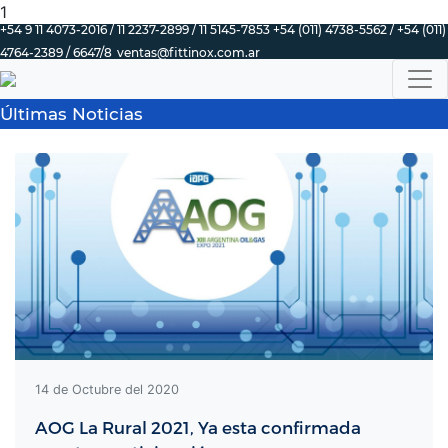
1
+54 9 11 4073-2016 / 11 2237-2899 / 11 5145-7853 +54 (011) 4738-5562 / +54 (011)
4764-2389 / 6647/8
ventas@fittinox.com.ar
Últimas Noticias
14 de Octubre del 2020
AOG La Rural 2021, Ya esta confirmada