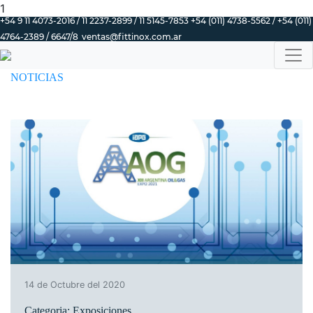
1
+54 9 11 4073-2016 / 11 2237-2899 / 11 5145-7853 +54 (011) 4738-5562 / +54 (011)
4764-2389 / 6647/8
ventas@fittinox.com.ar
NOTICIAS
14 de Octubre del 2020
Categoria: Exposiciones