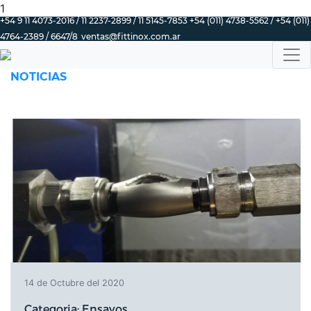
1
+54 9 11 4073-2016 / 11 2237-2899 / 11 5145-7853 +54 (011) 4738-5562 / +54 (011)
4764-2389 / 6647/8
ventas@fittinox.com.ar
NOTICIAS
14 de Octubre del 2020
Categoria: Ensayos